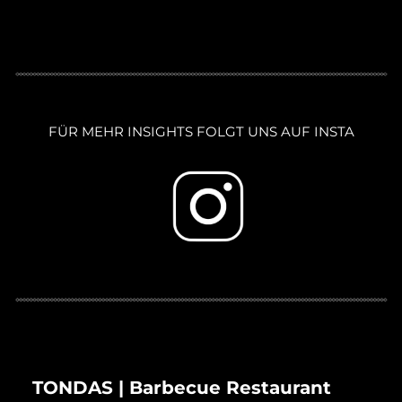
Spuren im Stein

Schon im Mittelalter war die Mittelstraße Sitz des 
Metzgerhandwerks. In den sogenannten Fleischhütten, 
später Fleischbänken, wurde Vieh geschlachtet und 
verkauft. Alles deutet darauf hin, dass hier einst eine Art 
Metzgersiedlungbestand – bevor die Zunft später in die 
Florengasse umzog, nahe dem städtischen Schlachthaus.

Der Name Roter Ochse stand nicht nur für ein Tier, sondern 
FÜR MEHR INSIGHTS FOLGT UNS AUF INSTA

für ein ganzes Gewerbe. Fleisch, Handel, Gemeinschaft. Was 
hier geschah, hatte Gewicht – wirtschaftlich, 
gesellschaftlich, kulturell.

Als später neue Gewerbe einzogen – Lederhandel, 
Maschinen, Büroartikel – blieb das Relief hängen. Es 
erinnerte weiter daran, was dieser Ort einmal war: ein 
Knotenpunkt von Arbeit, Mahlzeit und Menschlichkeit.

Und heute?

Ich glaube an Orte. Und dieser hier – die Mittelstraße 15 – 
hat mich nicht losgelassen. Als ich mich für das Gebäude 
entschieden habe, war mir klar: Hier geht’s um mehr als 
Stein und Putz. Hier wurde gearbeitet, gegessen, gestritten, 
gefeiert. Hier war Leben – echtes Leben.

Heute koche ich wieder über offenem Feuer. Fleisch bereite 
ich so zu, wie ich es selbst liebe: langsam, mit Zeit, über 
TONDAS | Barbecue Restaurant
Glut. Wenn ich mein Pilsner Urquell zapfe – so wie ich es 